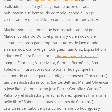
realizado el diseño gráfico y maquetación de cada
publicacion que hemos ido editando, dándole un eje
vertebrador y una estética reconocible al primer vistazo.
Muchos son los autores que hemos publicado: Al poeta
Manuel Lombardo Duro, el primero y quien nos dio el
aliento necesario para empezar; autores de Jaén donde
arrancamos, como Ángel Rodriguez, Juan Cruz López (ahora
editor en Piedra Papel Libros:
),
https://piedrapapellibros.com/
Joaquín Fabrellas, Víctor Mesa, Carmen Bermúdez, Ana
Toledano... Ilustradoras como Sonia Hidalgo (que ha
colaborado en la pequeña antología de poesia "Cinco raras").
también ilustradores como Santos Beltrán, Manuel Olivencia
o José Ríos. Autores como Jose Pastor González, Carlos Gil
Palomo y el ilustrador granadino Juárez (quienes firmaron el
bello libro "Sobre las plantas silvestres de Castaras").
Escritores del Cabo de Gata como Fernando Rodríguez y