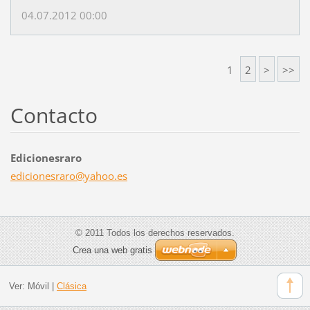
04.07.2012 00:00
1
2
>
>>
Contacto
Edicionesraro
edicione
sraro@ya
hoo.es
© 2011 Todos los derechos reservados.
Crea una web gratis
Ver:
Móvil
|
Clásica