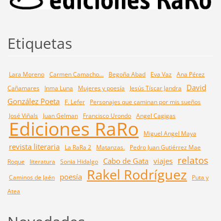
Etiquetas
Lara Moreno
Carmen Camacho...
Begoña Abad
Eva Vaz
Ana Pérez
David
Cañamares
Inma Luna
Mujeres y poesía
Jesús Tíscar Jandra
González Poeta
F. Lefer
Personajes que caminan por mis sueños
José Viñals
Juan Gelman
Francisco Urondo
Angel Cagigas
Ediciones RaRo
Miguel Angel Maya
revista literaria
La RaRa 2
Matanzas.
Pedro Juan Gutiérrez Mae
relatos
Cabo de Gata
viajes
Roque
literatura
Sonia Hidalgo
Rakel Rodríguez
poesía
Caminos de Jaén
Puta y
Atea