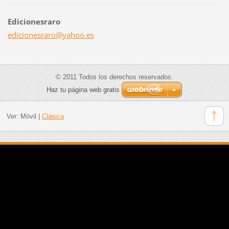
Edicionesraro
edicione
sraro@ya
hoo.es
© 2011 Todos los derechos reservados.
Haz tu página web gratis
Ver:
Móvil
|
Clásica