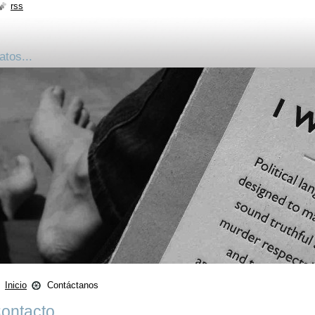
rss
atos...
Inicio
Contáctanos
ontacto