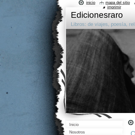
inicio
mapa del sitio
imprimir
Edicionesraro
Libros: de viajes, poesía, rel
Inicio
C
Nosotros