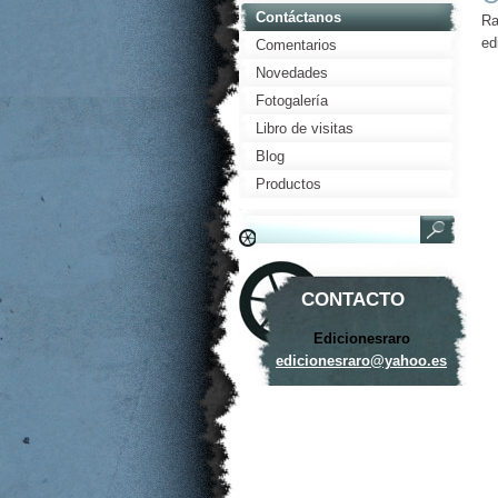
Contáctanos
Ra
ed
Comentarios
Novedades
Fotogalería
Libro de visitas
Blog
Productos
CONTACTO
Edicionesraro
edicione
sraro@ya
hoo.es