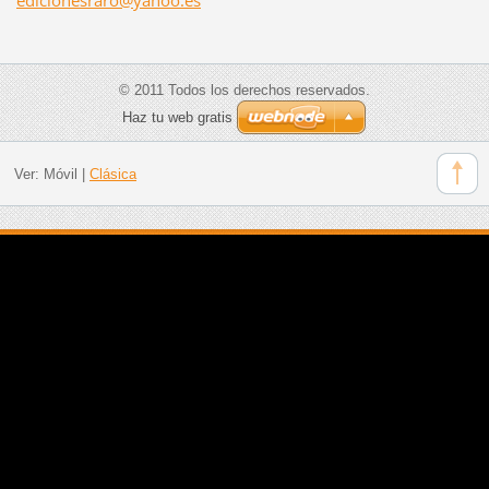
© 2011 Todos los derechos reservados.
Haz tu web gratis
Ver:
Móvil
|
Clásica