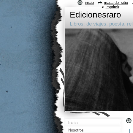
inicio
mapa del sitio
imprimir
Edicionesraro
Libros: de viajes, poesía, rel
Inicio
L
Nosotros