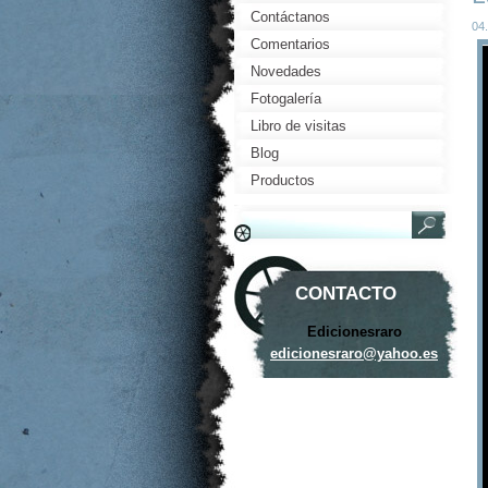
Contáctanos
04
Comentarios
Novedades
Fotogalería
Libro de visitas
Blog
Productos
CONTACTO
Edicionesraro
edicione
sraro@ya
hoo.es