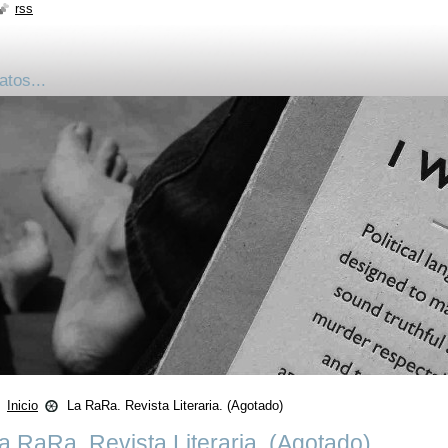
rss
atos...
Inicio
La RaRa. Revista Literaria. (Agotado)
a RaRa. Revista Literaria. (Agotado)