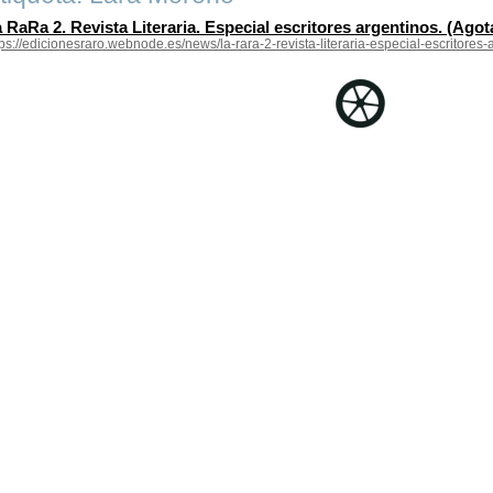
 RaRa 2. Revista Literaria. Especial escritores argentinos. (Ago
tps://edicionesraro.webnode.es/news/la-rara-2-revista-literaria-especial-escritores-