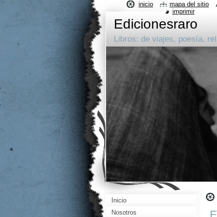
inicio
mapa del sitio
imprimir
Edicionesraro
Libros: de viajes, poesía, rel
Inicio
E
Nosotros