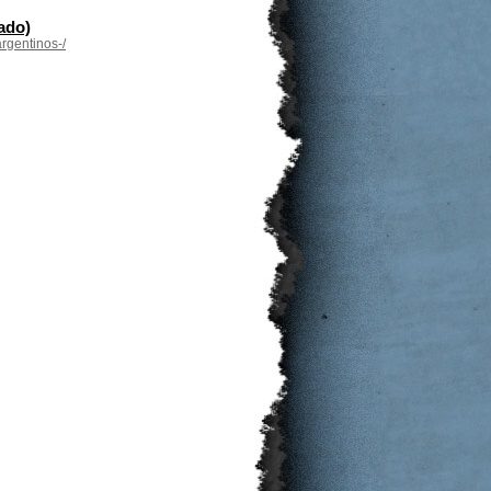
tado)
argentinos-/