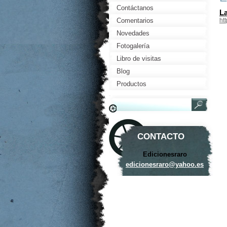
Contáctanos
La
Comentarios
ht
Novedades
Fotogalería
Libro de visitas
Blog
Productos
CONTACTO
Edicionesraro
edicione
sraro@ya
hoo.es