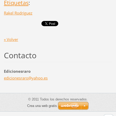
Etiquetas
:
Rakel Rodríguez
« Volver
Contacto
Edicionesraro
edicione
sraro@ya
hoo.es
© 2011 Todos los derechos reservados.
Crea una web gratis