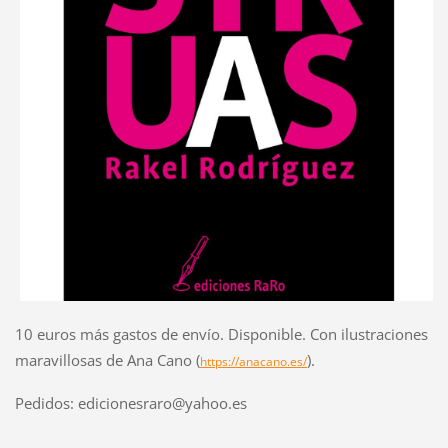
10 euros más gastos de envío. Disponible. Con ilustraciones
maravillosas de Ana Cano (
).
https://anacano.es/
Pedidos: edicionesraro@yahoo.es