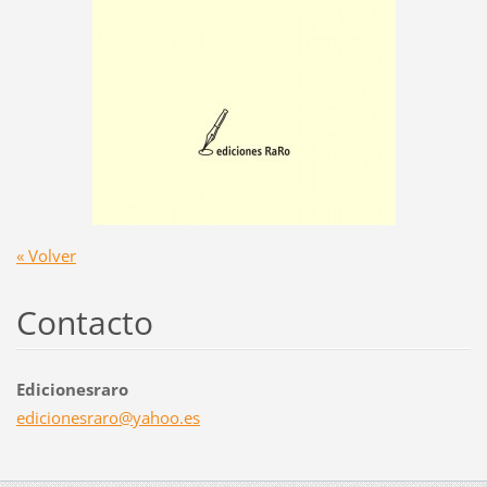
« Volver
Contacto
Edicionesraro
edicione
sraro@ya
hoo.es